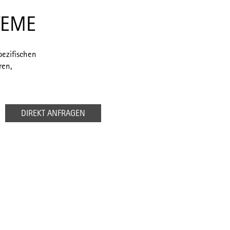
TEME
pezifischen
ren,
DIREKT ANFRAGEN