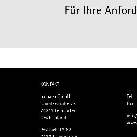
Für Ihre Anfo
KONTAKT
balbach GmbH
Tel.:
Daimlerstraße 23
Fax:
74211 Leingarten
info
Deutschland
www.
Postfach 12 62
74208 Leingarten